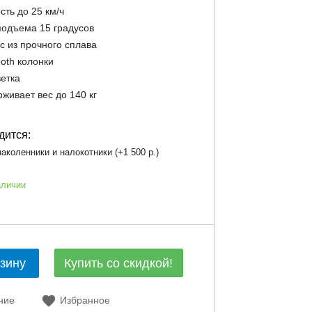
сть до 25 км/ч
подъема 15 градусов
с из прочного сплава
ooth колонки
етка
живает вес до 140 кг
дится:
аколенники и налокотники (+
1 500 р.
)
аличии
Купить со скидкой!
рзину
ние
Избранное