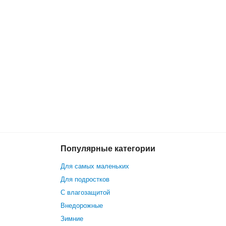
Популярные категории
13 990 р.
В корзину
10 990 р.
Для самых маленьких
Для подростков
С влагозащитой
Внедорожные
Зимние