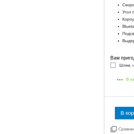
Скоро
Угол 
Корпу
Bluet
Подсв
Выдер
Вам приго
Шлем, н
В н
В ко
Сравне