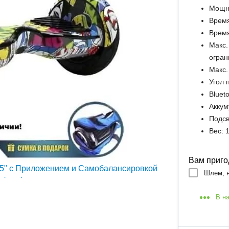
Мощно
Время
Время
Макс.
огран
Макс.
Угол 
Bluet
Аккум
Подсв
Вес: 1
Вам приго
Шлем, н
В н