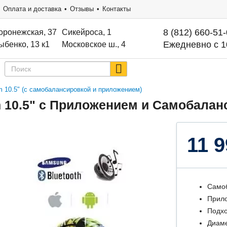
Оплата и доставка
Отзывы
Контакты
8 (812) 660-51
оронежская, 37
Сикейроса, 1
Ежедневно с 1
ыбенко, 13 к1
Московское ш., 4
m 10.5" (с самобалансировкой и приложением)
m 10.5" с Приложением и Самобалан
11 9
Само
Прил
Подхо
Диаме