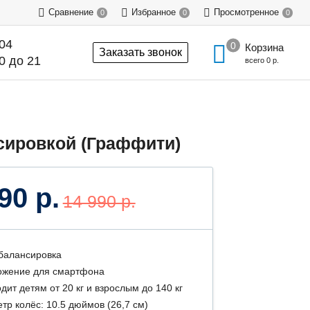
Сравнение
Избранное
Просмотренное
0
0
0
-04
Корзина
Заказать звонок
0 до 21
всего
0 р.
сировкой (Граффити)
90 р.
14 990 р.
балансировка
ожение для смартфона
дит детям от 20 кг и взрослым до 140 кг
тр колёс: 10.5 дюймов (26,7 см)