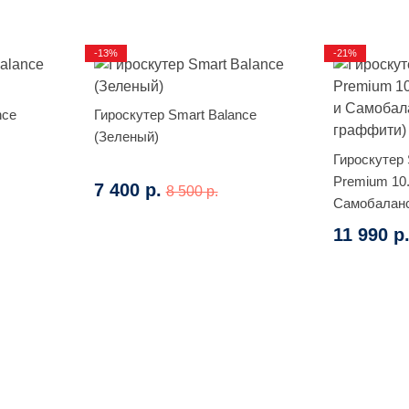
-13%
-21%
nce
Гироскутер Smart Balance
(Зеленый)
Гироскутер 
Premium 10
7 400 р.
8 500 р.
Самобаланс
граффити)
11 990 р