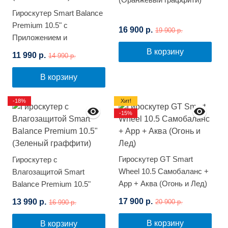
Гироскутер Smart Balance
Premium 10.5" с
16 900 р.
19 900 р.
Приложением и
Самобалансировкой
В корзину
11 990 р.
14 990 р.
(Синий космос)
В корзину
-18%
Хит!
-15%
Гироскутер GT Smart
Гироскутер с
Wheel 10.5 Самобаланс +
Влагозащитой Smart
App + Аква (Огонь и Лед)
Balance Premium 10.5"
(Зеленый граффити)
17 900 р.
13 990 р.
20 900 р.
16 990 р.
В корзину
В корзину