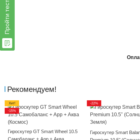
Пройти тест
Опла
Рекомендуем!
Хит!
-22%
-15%
Гироскутер GT Smart Wheel 10.5
Гироскутер Smart Bala
Самобаланс + App + Аква
Premium 10.5" (Солнце