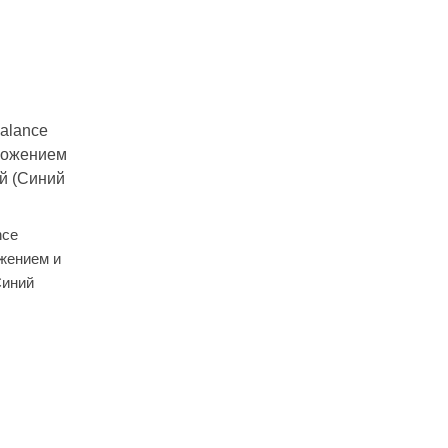
nce
жением и
Синий