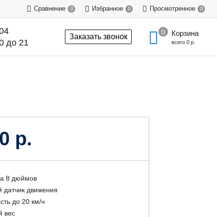
Сравнение
Избранное
Просмотренное
0
0
0
-04
Корзина
Заказать звонок
0 до 21
всего
0 р.
0 р.
а 8 дюймов
 датчик движения
сть до 20 км/ч
й вес