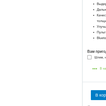
Выдер
Дальн
Качес
толщ
Улучш
Пульт
Bluet
Вам приго
Шлем, н
В н
В ко