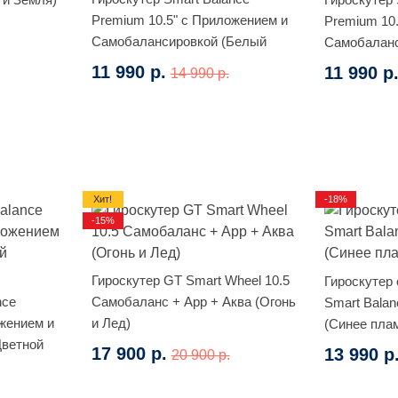
Premium 10.5" с Приложением и
Premium 10
Самобалансировкой (Белый
Самобаланс
граффити)
11 990 р.
11 990 р
14 990 р.
Хит!
-18%
-15%
Гироскутер GT Smart Wheel 10.5
Гироскутер
nce
Самобаланс + App + Аква (Огонь
Smart Balan
жением и
и Лед)
(Синее пла
Цветной
17 900 р.
13 990 р
20 900 р.