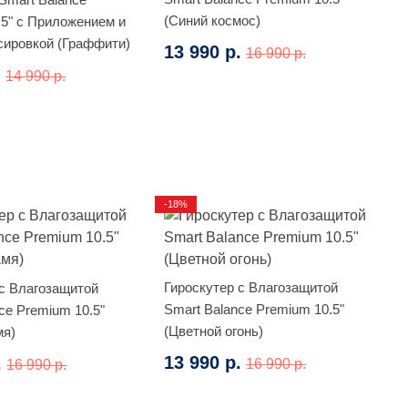
(Синий космос)
.5" с Приложением и
ировкой (Граффити)
13 990 р.
16 990 р.
.
14 990 р.
-18%
Гироскутер с Влагозащитой
 с Влагозащитой
Smart Balance Premium 10.5"
ce Premium 10.5"
(Цветной огонь)
мя)
13 990 р.
.
16 990 р.
16 990 р.