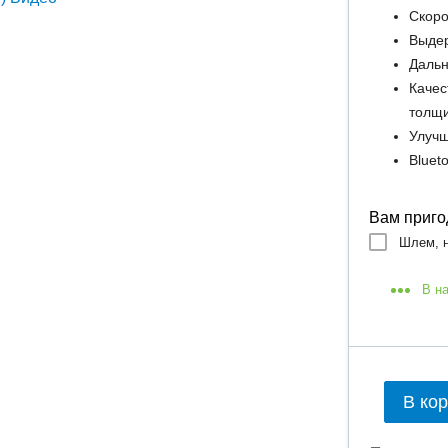
Скоро
Выдер
Дальн
Качес
толщ
Улучш
Bluet
Вам приго
Шлем, н
В н
В ко