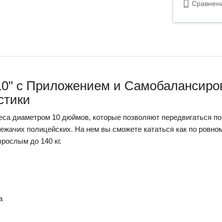
Сравнен
 10" c Приложением и Самобалансиров
стики
еса диаметром 10 дюймов, которые позволяют передвигаться по
ежачих полицейских. На нем вы сможете кататься как по ровном
зрослым до 140 кг.
а