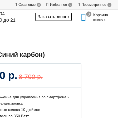
Сравнение
Избранное
Просмотренное
0
0
0
-04
Корзина
Заказать звонок
0 до 21
всего
0 р.
Синий карбон)
0 р.
8 700 р.
жение для управления со смартфона и
алансировка
ные колеса 10 дюймов
тели по 350 Ватт