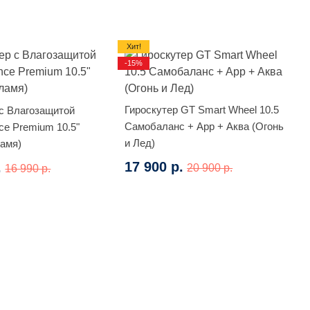
Хит!
-15%
Гироскутер GT Smart Wheel 10.5
 с Влагозащитой
Самобаланс + App + Аква (Огонь
ce Premium 10.5"
и Лед)
ламя)
17 900 р.
.
20 900 р.
16 990 р.