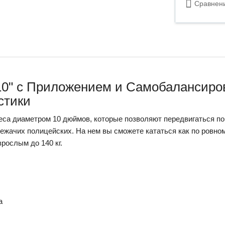
Сравнен
 10" c Приложением и Самобалансиров
стики
еса диаметром 10 дюймов, которые позволяют передвигаться по
ежачих полицейских. На нем вы сможете кататься как по ровном
зрослым до 140 кг.
а