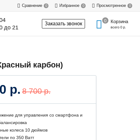
Сравнение
Избранное
Просмотренное
0
0
0
-04
Корзина
Заказать звонок
0 до 21
всего
0 р.
Красный карбон)
0 р.
8 700 р.
жение для управления со смартфона и
алансировка
ные колеса 10 дюймов
тели по 350 Ватт