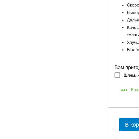
Скоро
Выдер
Дальн
Качес
толщ
Улучш
Bluet
Вам приго
Шлем, н
В н
В ко