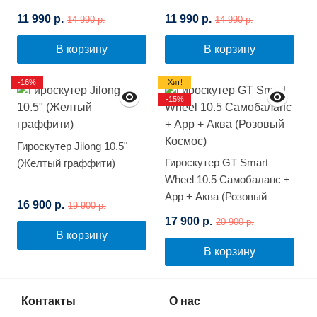
Самобалансировкой
Самобалансировкой
11 990 р.
11 990 р.
14 990 р.
14 990 р.
(Синий космос)
(Белый граффити)
В корзину
В корзину
-16%
Хит!
-15%
Гироскутер Jilong 10.5"
Гироскутер GT Smart
(Желтый граффити)
Wheel 10.5 Самобаланс +
App + Аква (Розовый
16 900 р.
19 900 р.
Космос)
17 900 р.
20 900 р.
В корзину
В корзину
Контакты
О нас