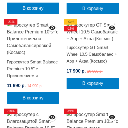
В корзину
В корзину
-21%
Хит!
-15%
Гироскутер GT Smart
Wheel 10.5 Самобаланс +
App + Аква (Космос)
Гироскутер Smart Balance
Premium 10.5" с
17 900 р.
20 900 р.
Приложением и
Самобалансировкой
В корзину
11 990 р.
14 990 р.
(Космос)
В корзину
-18%
-21%