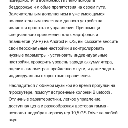
поверхности, и возможность легко покорить
бездорожье и любые препятствия на своем пути.
Замечательным дополнением к уже имеющимся
положительным качествам данного устройства
является простота в управлении. При помощи
специального приложения для смартфонов и
планшетов (APP) на
Android
и
iOS
, вы сможете вносить
свои персональные настройки и контролировать
нужные параметры - у
становить
индивидуальные
настройки
,
проверить
уровень
заряда
аккумулятора
,
оценить километраж пройденного пути, и даже задать
индивидуальны скоростные ограничения.
Насладиться
любимой
музыкой
во
время
прогулки
на
гироскутере
,
помогут
встроенные
колонки
Bluetooth
.
Отличные
характеристики
,
легкое
управление
,
доступная
цена
и
разнообразная
цветовая
гамма
-
позволят
подобрать
гироскутер
10,5 GS Drive
на
любой
вкус
!