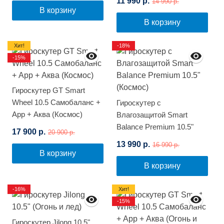
11 990 р.
14 990 р.
(Граффити)
В корзину
В корзину
Хит!
-18%
-15%
Гироскутер GT Smart
Wheel 10.5 Самобаланс +
Гироскутер с
App + Аква (Космос)
Влагозащитой Smart
Balance Premium 10.5"
17 900 р.
20 900 р.
(Космос)
13 990 р.
16 990 р.
В корзину
В корзину
-16%
Хит!
-15%
Гироскутер Jilong 10.5"