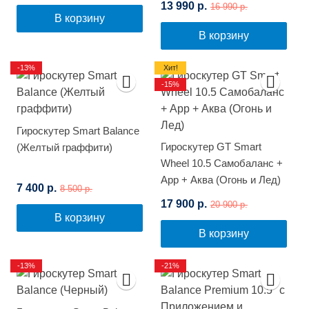
13 990 р.
16 990 р.
В корзину
В корзину
-13%
Хит!
-15%
Гироскутер Smart Balance
Гироскутер GT Smart
(Желтый граффити)
Wheel 10.5 Самобаланс +
App + Аква (Огонь и Лед)
7 400 р.
8 500 р.
17 900 р.
20 900 р.
В корзину
В корзину
-13%
-21%