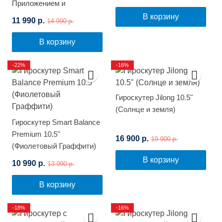
Приложением и
Самобалансировкой
В корзину
11 990 р.
14 990 р.
(Космос)
В корзину
-22%
-16%
Гироскутер Jilong 10.5"
(Солнце и земля)
Гироскутер Smart Balance
Premium 10.5"
16 900 р.
19 900 р.
(Фиолетовый Граффити)
В корзину
10 990 р.
13 990 р.
В корзину
-18%
-16%