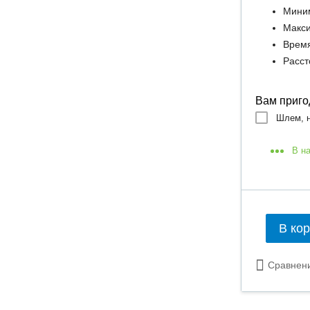
Миним
Макси
Время
Расст
Вам приго
Шлем, н
В н
В ко
Сравнен