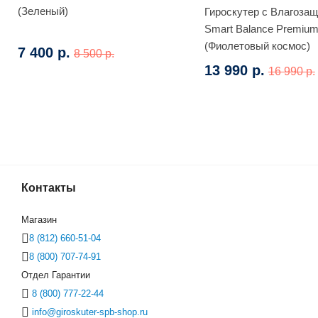
(Зеленый)
Гироскутер с Влагоза
Smart Balance Premium
(Фиолетовый космос)
7 400 р.
8 500 р.
13 990 р.
16 990 р.
Контакты
Де
(Голубой)
Магазин
8 (812) 660-51-04
8 (800) 707-74-91
Отдел Гарантии
8 (800) 777-22-44
info@giroskuter-spb-shop.ru