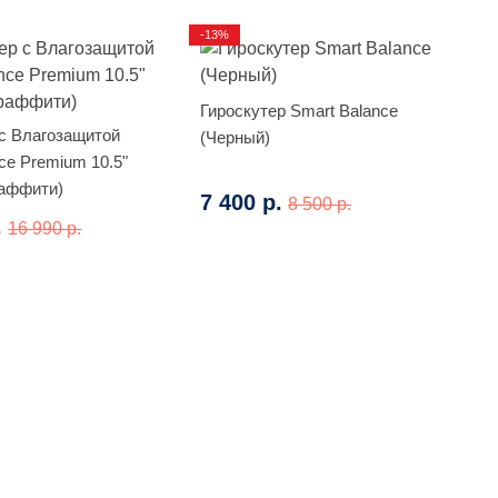
-13%
Гироскутер Smart Balance
 с Влагозащитой
(Черный)
ce Premium 10.5"
раффити)
7 400 р.
8 500 р.
.
16 990 р.