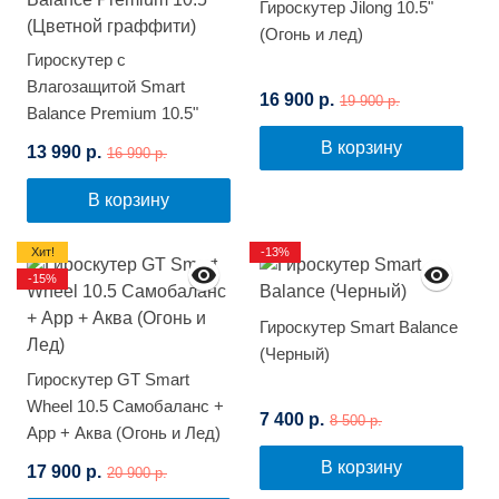
Гироскутер Jilong 10.5"
(Огонь и лед)
Гироскутер с
Влагозащитой Smart
16 900 р.
19 900 р.
Balance Premium 10.5"
(Цветной граффити)
В корзину
13 990 р.
16 990 р.
В корзину
Хит!
-13%
-15%
Гироскутер Smart Balance
(Черный)
Гироскутер GT Smart
Wheel 10.5 Самобаланс +
7 400 р.
8 500 р.
App + Аква (Огонь и Лед)
В корзину
17 900 р.
20 900 р.