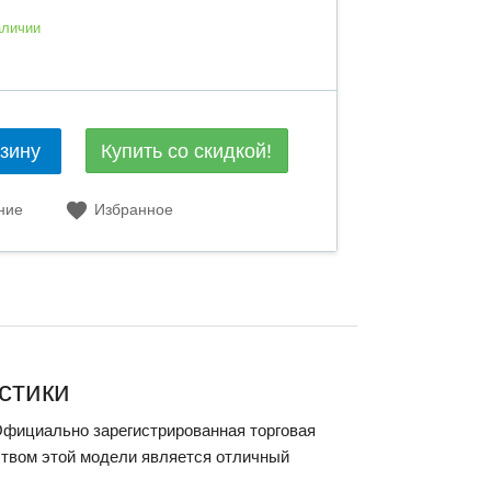
аличии
Купить со скидкой!
рзину
ние
Избранное
истики
Официально зарегистрированная торговая
ством этой модели является отличный