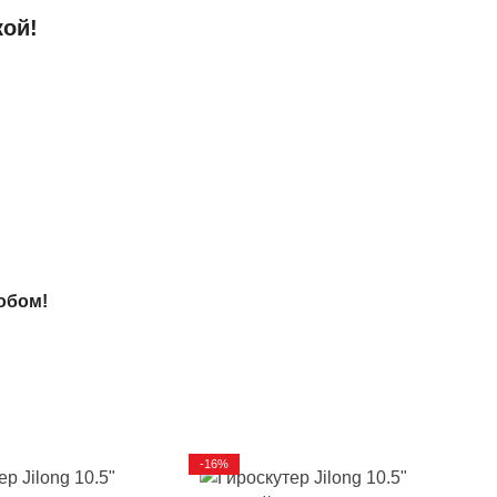
кой!
обом!
-16%