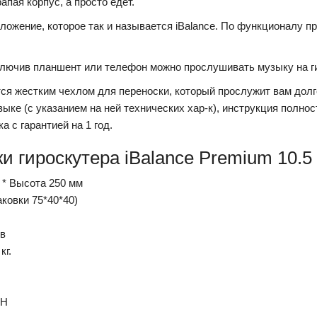
апая корпус, а просто едет.
ожение, которое так и называется iBalance. По функционалу п
одключив планшент или телефон можно прослушивать музыку на г
ся жестким чехлом для переноски, который прослужит вам долг
зыке (с указанием на ней технических хар-к), инструкция полн
а с гарантией на 1 год.
и гироскутера iBalance Premium 10.5
 * Высота 250 мм
паковки 75*40*40)
ов
кг.
AH