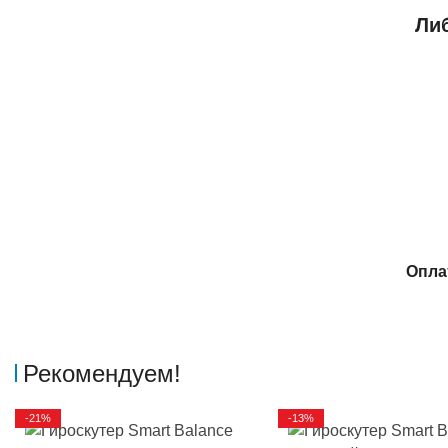
Либ
Опла
Рекомендуем!
-21%
-13%