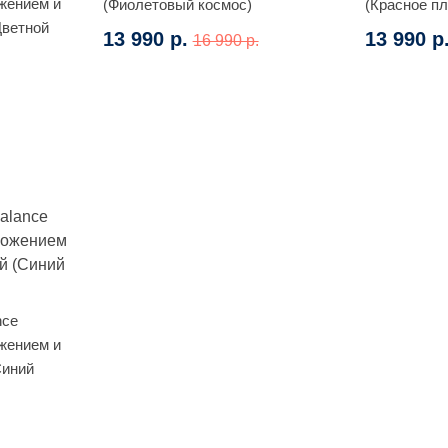
жением и
(Фиолетовый космос)
(Красное п
Цветной
13 990 р.
13 990 р
16 990 р.
nce
жением и
Синий