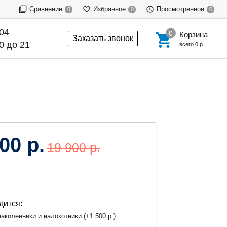
Сравнение
Избранное
Просмотренное
0
0
0
-04
Корзина
Заказать звонок
0 до 21
всего
0 р.
00 р.
19 900 р.
дится:
аколенники и налокотники (+
1 500 р.
)